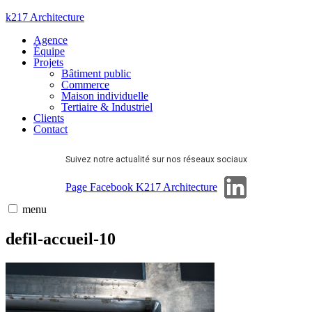
Aller
k217 Architecture
au
Agence
contenu
Équipe
Projets
Bâtiment public
Commerce
Maison individuelle
Tertiaire & Industriel
Clients
Contact
Suivez notre actualité sur nos réseaux sociaux
Page Linkedin
Page Facebook K217 Architecture
menu
defil-accueil-10