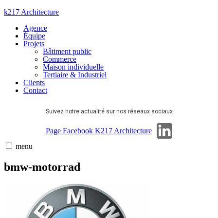
Aller
k217 Architecture
au
Agence
contenu
Équipe
Projets
Bâtiment public
Commerce
Maison individuelle
Tertiaire & Industriel
Clients
Contact
Suivez notre actualité sur nos réseaux sociaux
Page Linkedin
Page Facebook K217 Architecture
menu
bmw-motorrad