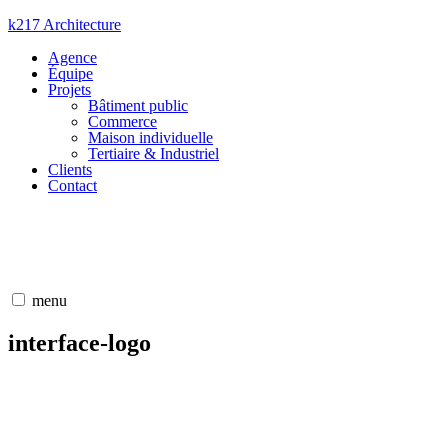
Aller
k217 Architecture
au
Agence
contenu
Équipe
Projets
Bâtiment public
Commerce
Maison individuelle
Tertiaire & Industriel
Clients
Contact
menu
interface-logo