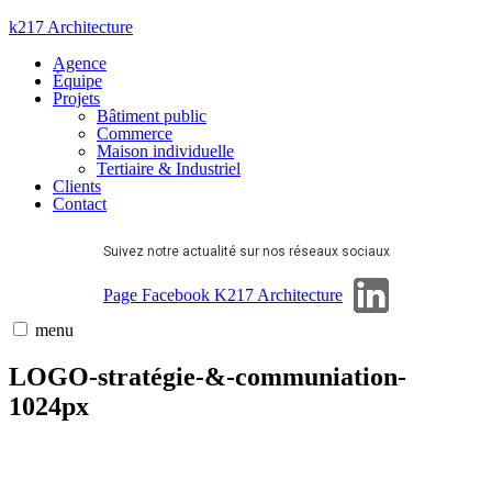
Aller
k217 Architecture
au
Agence
contenu
Équipe
Projets
Bâtiment public
Commerce
Maison individuelle
Tertiaire & Industriel
Clients
Contact
Suivez notre actualité sur nos réseaux sociaux
Page Linkedin
Page Facebook K217 Architecture
menu
LOGO-stratégie-&-communiation-
1024px