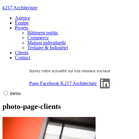
Aller
k217 Architecture
au
Agence
contenu
Équipe
Projets
Bâtiment public
Commerce
Maison individuelle
Tertiaire & Industriel
Clients
Contact
Suivez notre actualité sur nos réseaux sociaux
Page Linkedin
Page Facebook K217 Architecture
menu
photo-page-clients