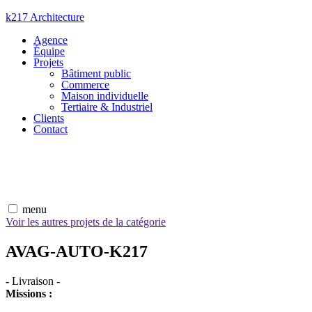
Aller
k217 Architecture
au
Agence
contenu
Équipe
Projets
Bâtiment public
Commerce
Maison individuelle
Tertiaire & Industriel
Clients
Contact
menu
Voir les autres projets de la catégorie
AVAG-AUTO-K217
-
Livraison
-
Missions :