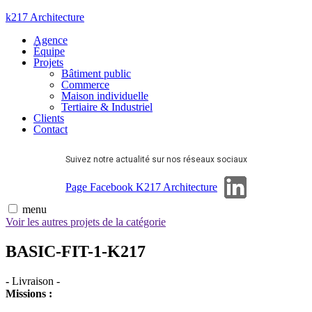
Aller
k217 Architecture
au
Agence
contenu
Équipe
Projets
Bâtiment public
Commerce
Maison individuelle
Tertiaire & Industriel
Clients
Contact
Suivez notre actualité sur nos réseaux sociaux
Page Linkedin
Page Facebook K217 Architecture
menu
Voir les autres projets de la catégorie
BASIC-FIT-1-K217
-
Livraison
-
Missions :