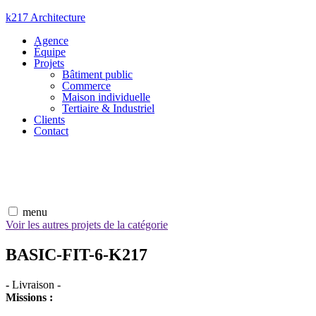
Aller
k217 Architecture
au
Agence
contenu
Équipe
Projets
Bâtiment public
Commerce
Maison individuelle
Tertiaire & Industriel
Clients
Contact
menu
Voir les autres projets de la catégorie
BASIC-FIT-6-K217
-
Livraison
-
Missions :