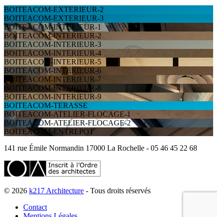
BOITEACOM-EXTERIEUR-2
BOITEACOM-EXTERIEUR-3
BOITEACOM-INTERIEUR-1
BOITEACOM-INTERIEUR-2
BOITEACOM-INTERIEUR-3
BOITEACOM-INTERIEUR-4
BOITEACOM-INTERIEUR-5
BOITEACOM-INTERIEUR-6
BOITEACOM-INTERIEUR-7
BOITEACOM-INTERIEUR-8
BOITEACOM-INTERIEUR-9
BOITEACOM-TERASSE
BOITEACOM-ATELIER-FLOCAGE-1
BOITEACOM-ATELIER-FLOCAGE-2
BOITEACOM-ENTREPOT
141 rue Émile Normandin 17000 La Rochelle - 05 46 45 22 68
© 2026
k217 Architecture
- Tous droits réservés
Contact
Mentions Légales