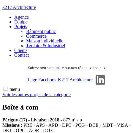
Aller
k217 Architecture
au
Agence
contenu
Équipe
Projets
Bâtiment public
Commerce
Maison individuelle
Tertiaire & Industriel
Clients
Contact
Suivez notre actualité sur nos réseaux sociaux
Page Linkedin
Page Facebook K217 Architecture
menu
Voir les autres projets de la catégorie
Boîte à com
Périgny (17) -
Livraison
2018
-
877m² s.p
Missions :
PRE - APS - APD - DPC - PCG - DCE - MDT - VISA -
DET - OPC - AOR - DOE