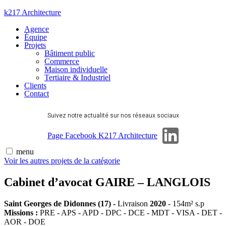
Aller
k217 Architecture
au
Agence
contenu
Équipe
Projets
Bâtiment public
Commerce
Maison individuelle
Tertiaire & Industriel
Clients
Contact
Suivez notre actualité sur nos réseaux sociaux
Page Linkedin
Page Facebook K217 Architecture
menu
Voir les autres projets de la catégorie
Cabinet d’avocat GAIRE – LANGLOIS
Saint Georges de Didonnes (17) -
Livraison
2020
-
154m² s.p
Missions :
PRE - APS - APD - DPC - DCE - MDT - VISA - DET -
AOR - DOE