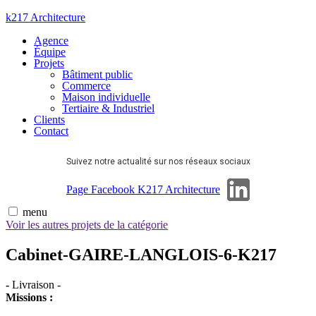
Aller
k217 Architecture
au
Agence
contenu
Équipe
Projets
Bâtiment public
Commerce
Maison individuelle
Tertiaire & Industriel
Clients
Contact
Suivez notre actualité sur nos réseaux sociaux
Page Linkedin
Page Facebook K217 Architecture
menu
Voir les autres projets de la catégorie
Cabinet-GAIRE-LANGLOIS-6-K217
-
Livraison
-
Missions :