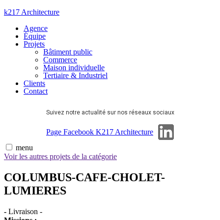
Aller
k217 Architecture
au
Agence
contenu
Équipe
Projets
Bâtiment public
Commerce
Maison individuelle
Tertiaire & Industriel
Clients
Contact
Suivez notre actualité sur nos réseaux sociaux
Page Linkedin
Page Facebook K217 Architecture
menu
Voir les autres projets de la catégorie
COLUMBUS-CAFE-CHOLET-
LUMIERES
-
Livraison
-