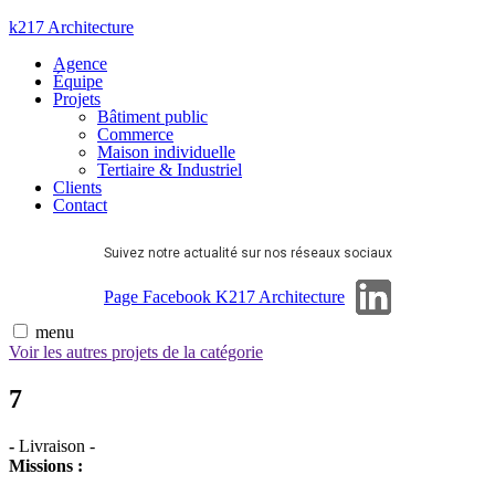
Aller
k217 Architecture
au
Agence
contenu
Équipe
Projets
Bâtiment public
Commerce
Maison individuelle
Tertiaire & Industriel
Clients
Contact
Suivez notre actualité sur nos réseaux sociaux
Page Linkedin
Page Facebook K217 Architecture
menu
Voir les autres projets de la catégorie
7
-
Livraison
-
Missions :