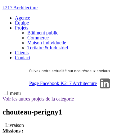
Aller
k217 Architecture
au
Agence
contenu
Équipe
Projets
Bâtiment public
Commerce
Maison individuelle
Tertiaire & Industriel
Clients
Contact
Suivez notre actualité sur nos réseaux sociaux
Page Linkedin
Page Facebook K217 Architecture
menu
Voir les autres projets de la catégorie
chouteau-perigny1
-
Livraison
-
Missions :