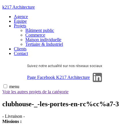
Aller
k217 Architecture
au
Agence
contenu
Équipe
Projets
Bâtiment public
Commerce
Maison individuelle
Tertiaire & Industriel
Clients
Contact
Suivez notre actualité sur nos réseaux sociaux
Page Linkedin
Page Facebook K217 Architecture
menu
Voir les autres projets de la catégorie
clubhouse-_-les-portes-en-rc%cc%a7-3
-
Livraison
-
Missions :