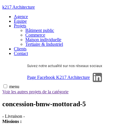
Aller
k217 Architecture
au
Agence
contenu
Équipe
Projets
Bâtiment public
Commerce
Maison individuelle
Tertiaire & Industriel
Clients
Contact
Suivez notre actualité sur nos réseaux sociaux
Page Linkedin
Page Facebook K217 Architecture
menu
Voir les autres projets de la catégorie
concession-bmw-mottorad-5
-
Livraison
-
Missions :