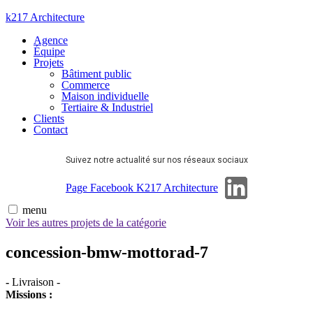
Aller
k217 Architecture
au
Agence
contenu
Équipe
Projets
Bâtiment public
Commerce
Maison individuelle
Tertiaire & Industriel
Clients
Contact
Suivez notre actualité sur nos réseaux sociaux
Page Linkedin
Page Facebook K217 Architecture
menu
Voir les autres projets de la catégorie
concession-bmw-mottorad-7
-
Livraison
-
Missions :