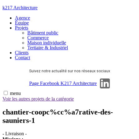
Aller
k217 Architecture
au
Agence
contenu
Équipe
Projets
Bâtiment public
Commerce
Maison individuelle
Tertiaire & Industriel
Clients
Contact
Suivez notre actualité sur nos réseaux sociaux
Page Linkedin
Page Facebook K217 Architecture
menu
Voir les autres projets de la catégorie
chantier-coopc%cc%a7rative-des-
sauniers-1
-
Livraison
-