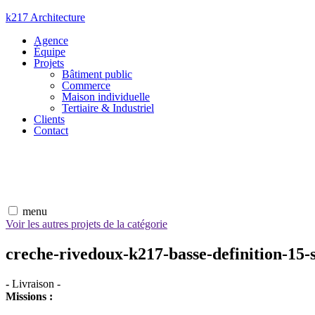
Aller
k217 Architecture
au
Agence
contenu
Équipe
Projets
Bâtiment public
Commerce
Maison individuelle
Tertiaire & Industriel
Clients
Contact
menu
Voir les autres projets de la catégorie
creche-rivedoux-k217-basse-definition-15-
-
Livraison
-
Missions :