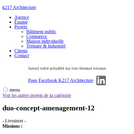
Aller
k217 Architecture
au
Agence
contenu
Équipe
Projets
Bâtiment public
Commerce
Maison individuelle
Tertiaire & Industriel
Clients
Contact
Suivez notre actualité sur nos réseaux sociaux
Page Linkedin
Page Facebook K217 Architecture
menu
Voir les autres projets de la catégorie
duo-concept-amenagement-12
-
Livraison
-
Missions :