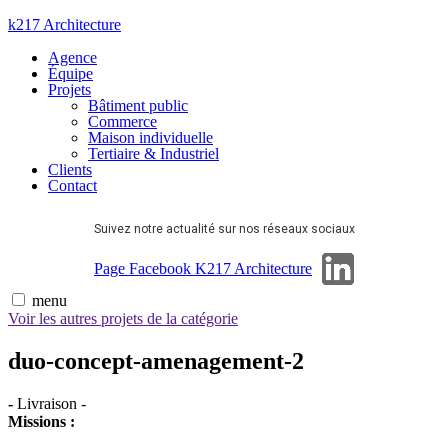
Aller
k217 Architecture
au
Agence
contenu
Équipe
Projets
Bâtiment public
Commerce
Maison individuelle
Tertiaire & Industriel
Clients
Contact
Suivez notre actualité sur nos réseaux sociaux
Page Linkedin
Page Facebook K217 Architecture
menu
Voir les autres projets de la catégorie
duo-concept-amenagement-2
-
Livraison
-
Missions :