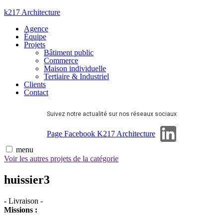
Aller
k217 Architecture
au
Agence
contenu
Équipe
Projets
Bâtiment public
Commerce
Maison individuelle
Tertiaire & Industriel
Clients
Contact
Suivez notre actualité sur nos réseaux sociaux
Page Linkedin
Page Facebook K217 Architecture
menu
Voir les autres projets de la catégorie
huissier3
-
Livraison
-
Missions :