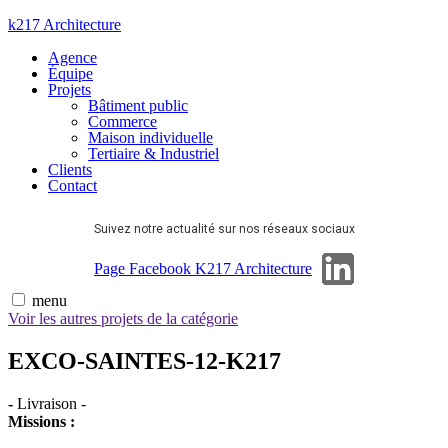
Aller
k217 Architecture
au
Agence
contenu
Équipe
Projets
Bâtiment public
Commerce
Maison individuelle
Tertiaire & Industriel
Clients
Contact
Suivez notre actualité sur nos réseaux sociaux
Page Linkedin
Page Facebook K217 Architecture
menu
Voir les autres projets de la catégorie
EXCO-SAINTES-12-K217
-
Livraison
-
Missions :