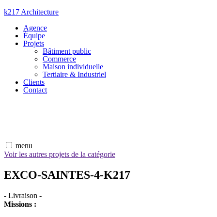
Aller
k217 Architecture
au
Agence
contenu
Équipe
Projets
Bâtiment public
Commerce
Maison individuelle
Tertiaire & Industriel
Clients
Contact
menu
Voir les autres projets de la catégorie
EXCO-SAINTES-4-K217
-
Livraison
-
Missions :