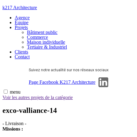
Aller
k217 Architecture
au
Agence
contenu
Équipe
Projets
Bâtiment public
Commerce
Maison individuelle
Tertiaire & Industriel
Clients
Contact
Suivez notre actualité sur nos réseaux sociaux
Page Linkedin
Page Facebook K217 Architecture
menu
Voir les autres projets de la catégorie
exco-valliance-14
-
Livraison
-
Missions :