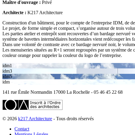
Maître d'ouvrage :
Privé
Architecte :
K217 Architecture
Construction d'un bâtiment, pour le compte de l'entreprise IDM, de de
Le projet, de forme simple et compact, s’organise autour de trois vol
Les parties atelier et entrepôt sont recouvertes d’un bardage nervuré
système de bavettes intermédiaires horizontales vient redécouper les fa
Dans une volonté de contraste avec ce bardage nervuré noir, le volum
Les menuiseries situées au R+1 seront regroupées par un système de ca
couleur orange pour rappeler la couleur du logo de l’entreprise.
idm1
idm3
idm5
idm
141 rue Émile Normandin 17000 La Rochelle - 05 46 45 22 68
© 2026
k217 Architecture
- Tous droits réservés
Contact
Mentions Légales