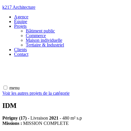
Aller
k217 Architecture
au
Agence
contenu
Équipe
Projets
Bâtiment public
Commerce
Maison individuelle
Tertiaire & Industriel
Clients
Contact
menu
Voir les autres projets de la catégorie
IDM
Périgny (17) -
Livraison
2021
-
480 m² s.p
Missions :
MISSION COMPLETE