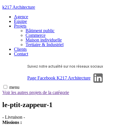
Aller
k217 Architecture
au
Agence
contenu
Équipe
Projets
Bâtiment public
Commerce
Maison individuelle
Tertiaire & Industriel
Clients
Contact
Suivez notre actualité sur nos réseaux sociaux
Page Linkedin
Page Facebook K217 Architecture
menu
Voir les autres projets de la catégorie
le-ptit-zappeur-1
-
Livraison
-
Missions :