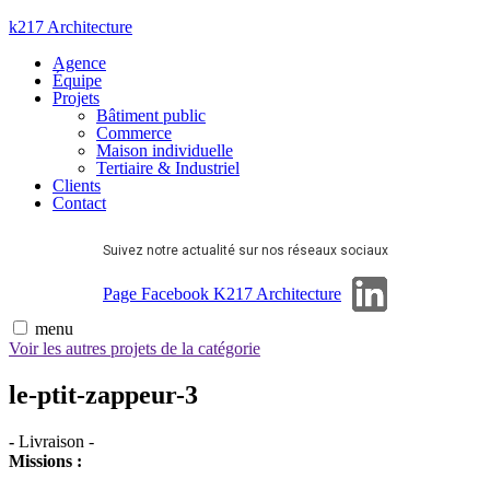
Aller
k217 Architecture
au
Agence
contenu
Équipe
Projets
Bâtiment public
Commerce
Maison individuelle
Tertiaire & Industriel
Clients
Contact
Suivez notre actualité sur nos réseaux sociaux
Page Linkedin
Page Facebook K217 Architecture
menu
Voir les autres projets de la catégorie
le-ptit-zappeur-3
-
Livraison
-
Missions :