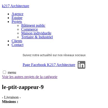
Aller
k217 Architecture
au
Agence
contenu
Équipe
Projets
Bâtiment public
Commerce
Maison individuelle
Tertiaire & Industriel
Clients
Contact
Suivez notre actualité sur nos réseaux sociaux
Page Linkedin
Page Facebook K217 Architecture
menu
Voir les autres projets de la catégorie
le-ptit-zappeur-9
-
Livraison
-
Missions :