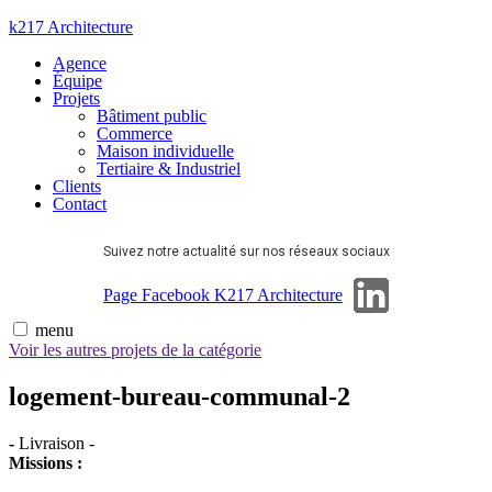
Aller
k217 Architecture
au
Agence
contenu
Équipe
Projets
Bâtiment public
Commerce
Maison individuelle
Tertiaire & Industriel
Clients
Contact
Suivez notre actualité sur nos réseaux sociaux
Page Linkedin
Page Facebook K217 Architecture
menu
Voir les autres projets de la catégorie
logement-bureau-communal-2
-
Livraison
-
Missions :