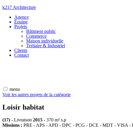
Aller
k217 Architecture
au
Agence
contenu
Équipe
Projets
Bâtiment public
Commerce
Maison individuelle
Tertiaire & Industriel
Clients
Contact
menu
Voir les autres projets de la catégorie
Loisir habitat
(17) -
Livraison
2015
-
370 m² s.p
Missions :
PRE - APS - APD - DPC - PCG - DCE - MDT - VISA -