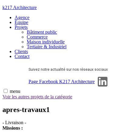
Aller
k217 Architecture
au
Agence
contenu
Équipe
Projets
Bâtiment public
Commerce
Maison individuelle
Tertiaire & Industriel
Clients
Contact
Suivez notre actualité sur nos réseaux sociaux
Page Linkedin
Page Facebook K217 Architecture
menu
Voir les autres projets de la catégorie
apres-travaux1
-
Livraison
-
Missions :