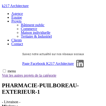
Aller
k217 Architecture
au
Agence
contenu
Équipe
Projets
Bâtiment public
Commerce
Maison individuelle
Tertiaire & Industriel
Clients
Contact
Suivez notre actualité sur nos réseaux sociaux
Page Linkedin
Page Facebook K217 Architecture
menu
Voir les autres projets de la catégorie
PHARMACIE-PUILBOREAU-
EXTERIEUR-1
-
Livraison
-