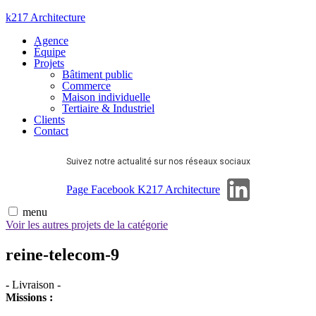
Aller
k217 Architecture
au
Agence
contenu
Équipe
Projets
Bâtiment public
Commerce
Maison individuelle
Tertiaire & Industriel
Clients
Contact
Suivez notre actualité sur nos réseaux sociaux
Page Linkedin
Page Facebook K217 Architecture
menu
Voir les autres projets de la catégorie
reine-telecom-9
-
Livraison
-
Missions :