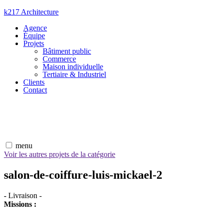
Aller
k217 Architecture
au
Agence
contenu
Équipe
Projets
Bâtiment public
Commerce
Maison individuelle
Tertiaire & Industriel
Clients
Contact
menu
Voir les autres projets de la catégorie
salon-de-coiffure-luis-mickael-2
-
Livraison
-
Missions :