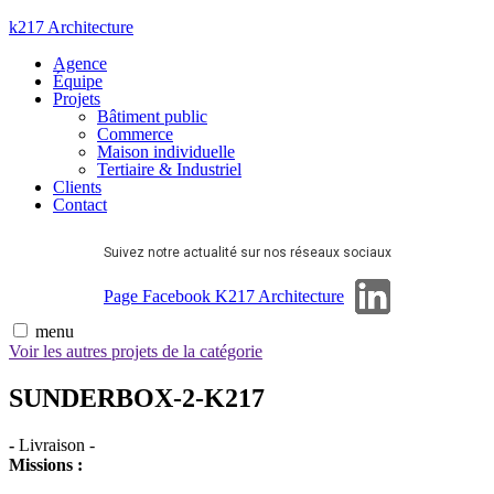
Aller
k217 Architecture
au
Agence
contenu
Équipe
Projets
Bâtiment public
Commerce
Maison individuelle
Tertiaire & Industriel
Clients
Contact
Suivez notre actualité sur nos réseaux sociaux
Page Linkedin
Page Facebook K217 Architecture
menu
Voir les autres projets de la catégorie
SUNDERBOX-2-K217
-
Livraison
-
Missions :