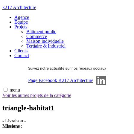
Aller
k217 Architecture
au
Agence
contenu
Équipe
Projets
Bâtiment public
Commerce
Maison individuelle
Tertiaire & Industriel
Clients
Contact
Suivez notre actualité sur nos réseaux sociaux
Page Linkedin
Page Facebook K217 Architecture
menu
Voir les autres projets de la catégorie
triangle-habitat1
-
Livraison
-
Missions :